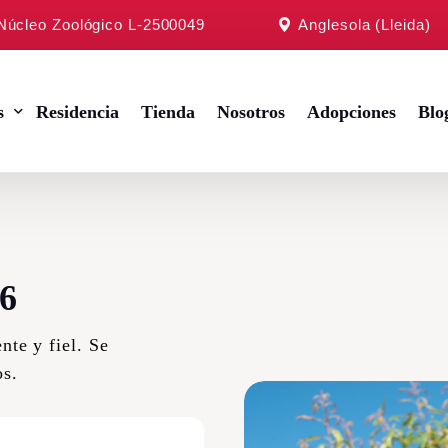
 Núcleo Zoológico L-2500049
Anglesola (Lleida)
s
Residencia
Tienda
Nosotros
Adopciones
Blo
Toy
6
ltés
ell
nte y fiel. Se
os.
 Terrier
Retriever