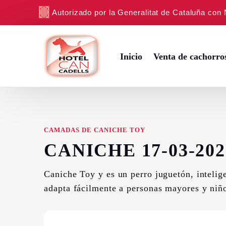
Autorizado por la Generalitat de Cataluña con
Inicio
Venta de cachorro
Cachorros Beagle
CAMADAS DE CANICHE TOY
Cachorros Caniche 
CANICHE 17-03-202
Cachorros Bichón Ma
Cachorros Jack Russ
Caniche Toy y es un perro juguetón, intelige
adapta fácilmente a personas mayores y niñ
Cachorros Yorkshire
Cachorros Labrador 