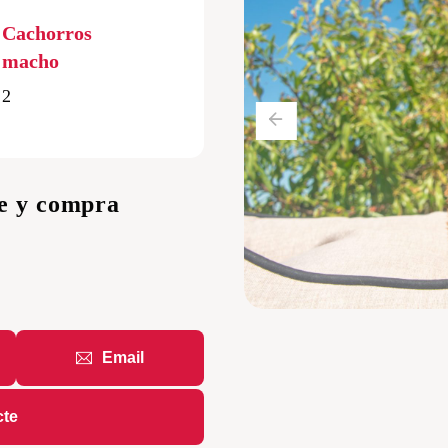
r
Cachorros
triever
macho
2
te y compra
Email
cte