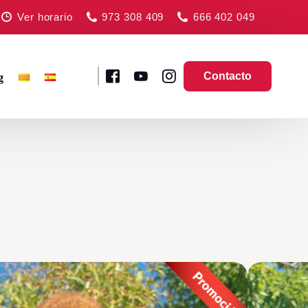
Ver horario
973 308 409
666 402 049
g
Contacto