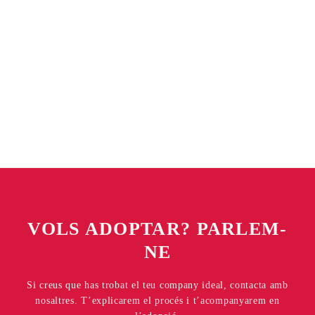
VOLS ADOPTAR? PARLEM-
NE
Si creus que has trobat el teu company ideal, contacta amb
nosaltres. T’explicarem el procés i t’acompanyarem en