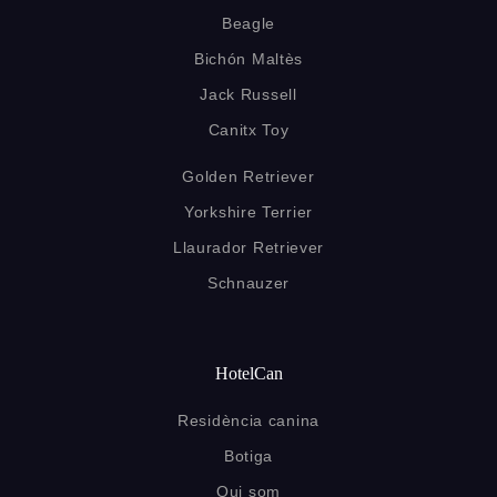
Beagle
Bichón Maltès
Jack Russell
Canitx Toy
Golden Retriever
Yorkshire Terrier
Llaurador Retriever
Schnauzer
HotelCan
Residència canina
Botiga
Qui som