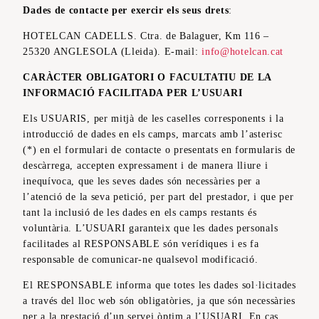
Dades de contacte per exercir els seus drets
:
HOTELCAN CADELLS. Ctra. de Balaguer, Km 116 –
25320 ANGLESOLA (Lleida). E-mail:
info@hotelcan.cat
CARÀCTER OBLIGATORI O FACULTATIU DE LA
INFORMACIÓ FACILITADA PER L’USUARI
Els USUARIS, per mitjà de les caselles corresponents i la
introducció de dades en els camps, marcats amb l’asterisc
(*) en el formulari de contacte o presentats en formularis de
descàrrega, accepten expressament i de manera lliure i
inequívoca, que les seves dades són necessàries per a
l’atenció de la seva petició, per part del prestador, i que per
tant la inclusió de les dades en els camps restants és
voluntària. L’USUARI garanteix que les dades personals
facilitades al RESPONSABLE són verídiques i es fa
responsable de comunicar-ne qualsevol modificació.
El RESPONSABLE informa que totes les dades sol·licitades
a través del lloc web són obligatòries, ja que són necessàries
per a la prestació d’un servei òptim a l’USUARI. En cas