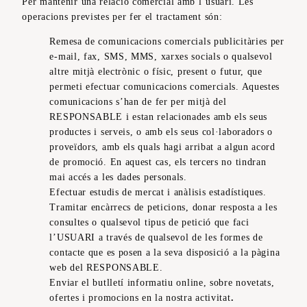
Per mantenir una relació comercial amb l’usuari. Les
operacions previstes per fer el tractament són:
Remesa de comunicacions comercials publicitàries per
e-mail, fax, SMS, MMS, xarxes socials o qualsevol
altre mitjà electrònic o físic, present o futur, que
permeti efectuar comunicacions comercials. Aquestes
comunicacions s’han de fer per mitjà del
RESPONSABLE i estan relacionades amb els seus
productes i serveis, o amb els seus col·laboradors o
proveïdors, amb els quals hagi arribat a algun acord
de promoció. En aquest cas, els tercers no tindran
mai accés a les dades personals.
Efectuar estudis de mercat i anàlisis estadístiques.
Tramitar encàrrecs de peticions, donar resposta a les
consultes o qualsevol tipus de petició que faci
l’USUARI a través de qualsevol de les formes de
contacte que es posen a la seva disposició a la pàgina
web del RESPONSABLE.
Enviar el butlletí informatiu online, sobre novetats,
ofertes i promocions en la nostra activitat
.