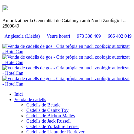
Autoritzat per la Generalitat de Catalunya amb Nucli Zoològic L-
2500049
Anglesola (Lleida)
Veure horari
973 308 409
666 402 049
Inici
Venda de cadells
Cadells de Beagle
Cadells de Canitx Toy
Cadells de Bichon Maltès
Cadells de Jack Russell
Cadells de Yorkshire Terrier
Cadells de Llaurador Retriever