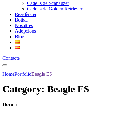
Cadells de Schnauzer
Cadells de Golden Retriever
Residència
Botiga
Nosaltres
Adopcions
Blog
Contacte
Home
Portfolio
Beagle ES
Category: Beagle ES
Horari
Dilluns a divendres: 9:00h a 19:00h.
Dissabte: 9:00h a 13:00h.
Diumenges i festius: 9:00h a 13:00h (només residència canina)