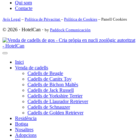
Qui som
Contacte
Avís Legal
–
Política de Privacitat
–
Política de Cookies
– Panell Cookies
© 2026 · HotelCan ·
by
Paddock Comunicación
Inici
Venda de cadells
Cadells de Beagle
Cadells de Canitx Toy
Cadells de Bichon Maltès
Cadells de Jack Russell
Cadells de Yorkshire Terrier
Cadells de Llaurador Retriever
Cadells de Schnauzer
Cadells de Golden Retriever
Residència
Botiga
Nosaltres
Adopcions