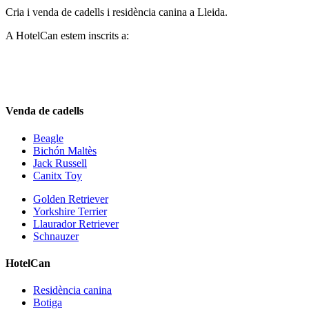
Cria i venda de cadells i residència canina a Lleida.
A HotelCan estem inscrits a:
Venda de cadells
Beagle
Bichón Maltès
Jack Russell
Canitx Toy
Golden Retriever
Yorkshire Terrier
Llaurador Retriever
Schnauzer
HotelCan
Residència canina
Botiga