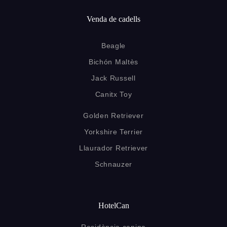
Venda de cadells
Beagle
Bichón Maltès
Jack Russell
Canitx Toy
Golden Retriever
Yorkshire Terrier
Llaurador Retriever
Schnauzer
HotelCan
Residència canina