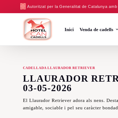
Autoritzat per la Generalitat de Catalunya am
Inici
Venda de cadells
Cadells de Beagle
CADELLADA LLAURADOR RETRIEVER
Cadells de Canitx To
LLAURADOR RETR
Cadells de Bichon Ma
03-05-2026
Cadells de Jack Russe
El Llaurador Retriever adora als nens. Dest
Cadells de Yorkshire 
amigable, sociable i pel seu caràcter bondad
Cadells de Llaurador