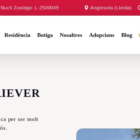
b Nucli Zoològic L-2500049
Anglesola (Lleida)
Residència
Botiga
Nosaltres
Adopcions
Blog
y
IEVER
ltès
ll
aca per ser molt
Terrier
ós.
 Retriever