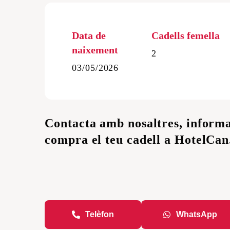
Cadells de Schnauze
Cadells de Golden Re
Data de
Cadells femella
naixement
2
03/05/2026
Contacta amb nosaltres, informa
compra el teu cadell a HotelCan
Telèfon
WhatsApp