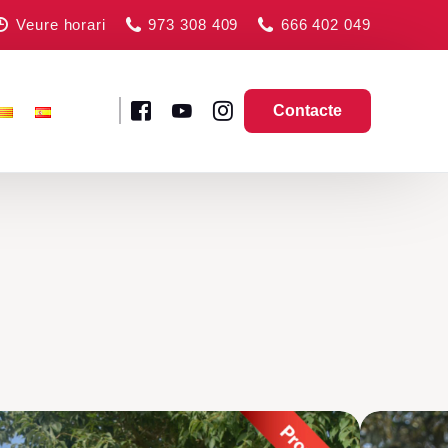
Veure horari
973 308 409
666 402 049
Contacte