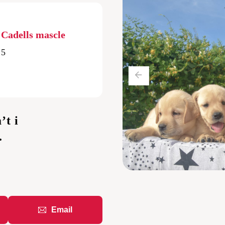
r
triever
Cadells mascle
5
’t i
.
Email