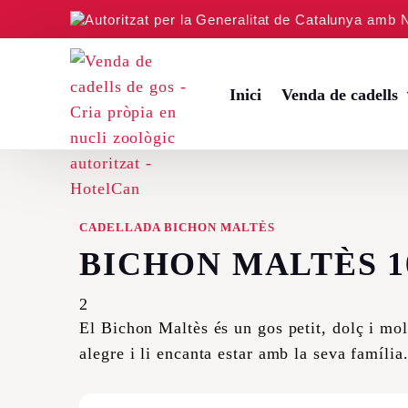
Autoritzat per la Generalitat de Catalunya amb 
Inici
Venda de cadells
Cadells de Beagle
CADELLADA BICHON MALTÈS
Cadells de Canitx T
BICHON MALTÈS 10
Cadells de Bichon M
2
Cadells de Jack Russ
El Bichon Maltès és un gos petit, dolç i mol
Cadells de Yorkshire
alegre i li encanta estar amb la seva família
Cadells de Llaurado
Cadells de Schnauz