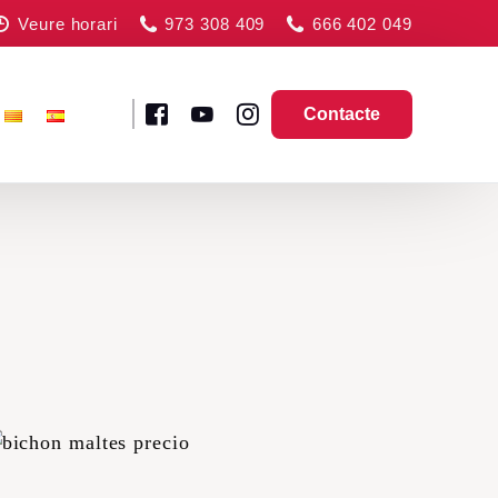
Veure horari
973 308 409
666 402 049
Contacte