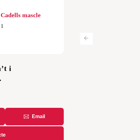
etriever
Cadells mascle
1
’t i
.
Email
cte