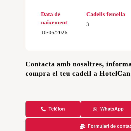
Cadells de Golden R
Data de
Cadells femella
naixement
3
10/06/2026
Contacta amb nosaltres, informa
compra el teu cadell a HotelCan
Telèfon
WhatsApp
Formulari de conta