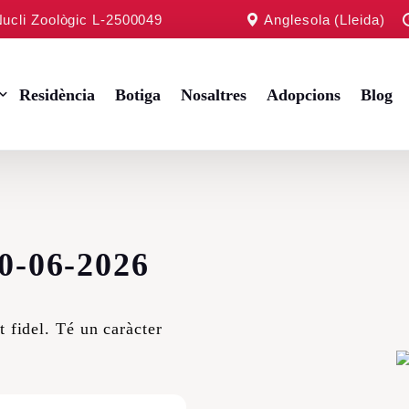
Nucli Zoològic L-2500049
Anglesola (Lleida)
Residència
Botiga
Nosaltres
Adopcions
Blog
oy
-06-2026
altès
ell
t fidel. Té un caràcter
 Terrier
.
r Retriever
er