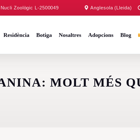
b Nucli Zoològic L-2500049
Anglesola (Lleida)
Residència
Botiga
Nosaltres
Adopcions
Blog
ANINA: MOLT MÉS Q
y
ltès
ll
Terrier
Retriever