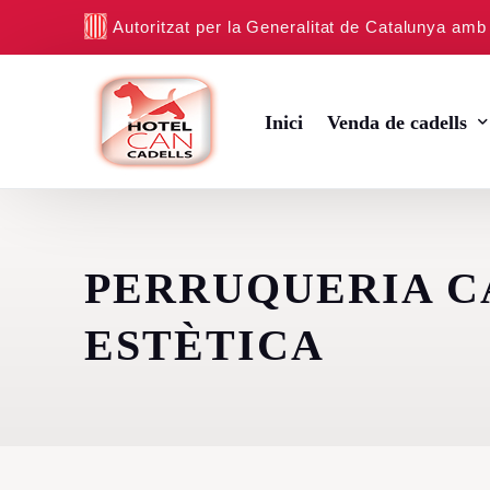
Autoritzat per la Generalitat de Catalunya am
Inici
Venda de cadells
Cadells de Beagle
PERRUQUERIA C
Cadells de Canitx To
ESTÈTICA
Cadells de Bichon Ma
Cadells de Jack Russe
Cadells de Yorkshire 
Cadells de Llaurador 