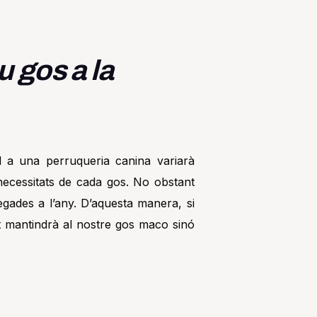
u gos a la
 a una perruqueria canina variarà
 necessitats de cada gos. No obstant
egades a l’any. D’aquesta manera, si
t mantindrà al nostre gos maco sinó