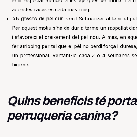
tenir especial atenció a les èpoques de muda. La 
aquestes races és cada mes i mig.
Als
gossos de pèl dur
com l’Schnauzer al tenir el pel
Per aquest motiu s’ha de dur a terme un raspallat diari
i afavoreixi el creixement del pèl nou. A més, en aq
fer stripping per tal que el pèl no perdi força i dures
un professional. Rentant-lo cada 3 o 4 setmanes se
higiene.
Quins beneficis té portar
perruqueria canina?