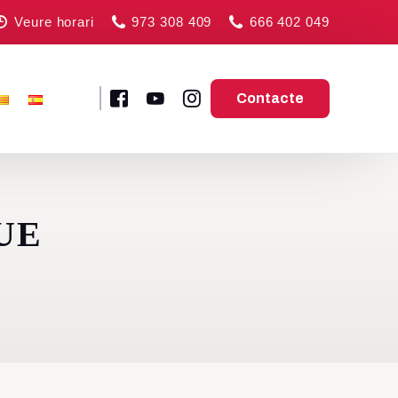
Veure horari
973 308 409
666 402 049
Contacte
UE