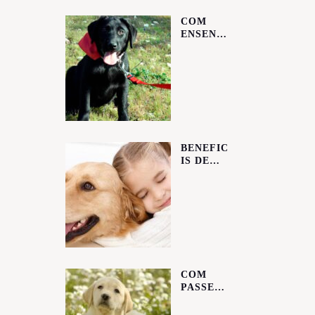
COM
ENSENY
AR AL
CADELL
A FER
LES
SEVES
NECESSI
TATS?
BENEFIC
IS DE
TENIR
UN GOS
COM
PASSEJA
R AL
TEU