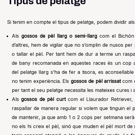
Tipus de pelatge
Si tenim en compte el tipus de pelatge, podem dividir a
Als
gossos de pèl llarg o semi-llarg
com el Bichón 
d’altres, hem de vigilar que no s’omplin de nusos pe
o tallar el pèl. Per tant hem de dur a terme un raspa
de bany recomanada en aquestes races és un cop al
del pelatge llarg s’ha de fer a tisora, es aconsellable
no tenim experiència. Els
gossos de pèl arrissat
com el
per tant el seu pelatge necessita les mateixes cures i 
Als
gossos de pèl curt
com el Llaurador Retriever,
raspallar de manera regular si volem que tinguin el p
de mantenir, ja que amb 1 o 2 cops per setmana serà 
no els hi creix el pèl, sinó que muden el pèl mort d