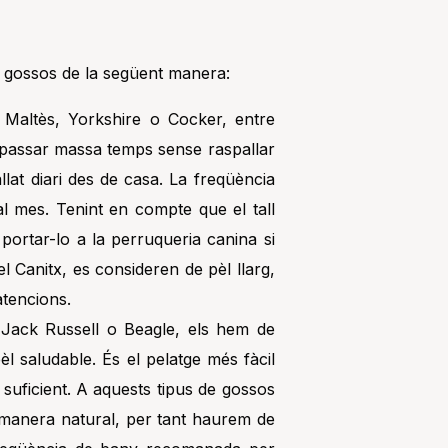
ls gossos de la següent manera:
Maltès, Yorkshire o Cocker, entre
r passar massa temps sense raspallar
llat diari des de casa. La freqüència
 mes. Tenint en compte que el tall
 portar-lo a la perruqueria canina si
 Canitx, es consideren de pèl llarg,
atencions.
 Jack Russell o Beagle, els hem de
èl saludable. És el pelatge més fàcil
suficient. A aquests tipus de gossos
e manera natural, per tant haurem de