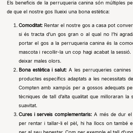
Els beneficis de la perruqueria canina són múltiples p
de que el nostre gos llueixi una bona estètica:
Comoditat:
Rentar el nostre gos a casa pot conver
si és tracta d’un gos gran o al qual no l’hi agrad
portar el gos a la perruqueria canina és la comod
mascota i recollir-la un cop hagi acabat la sessió
deixar males olors.
Bona estètica i salut:
A les perruqueries canines e
productes específics adaptats a les necessitats de
Compten amb xampús per a gossos adequats per 
tècniques de tall d’alta qualitat que milloraran la s
suavitat.
Cures i serveis complementaris:
A més de dur el 
per rentar i tallar-li el pèl, hi ha llocs on també
per al seu benestar. Com per exemple el tall d’ungl